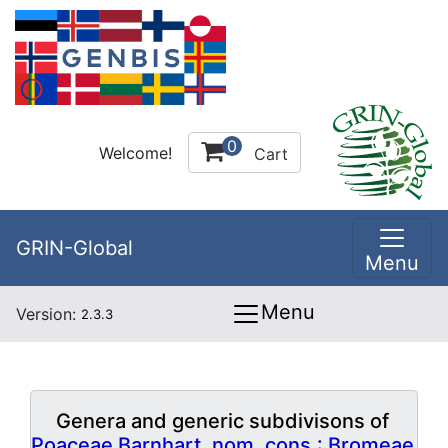
0
Welcome!
Cart
GRIN-Global
Menu
Menu
Version:
2.3.3
Genera and generic subdivisons of
Poaceae Barnhart, nom. cons.: Bromeae