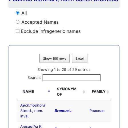
All
Accepted Names
Exclude infrageneric names
Show 100 rows
Excel
Showing 1 to 29 of 29 entries
Search:
SYNONYM
NAME
FAMILY
OF
Aechmophora
Steud., nom.
Bromus
L.
Poaceae
inval.
Anisantha
K.