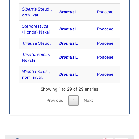
Sibertia
Steud.,
Bromus
L.
Poaceae
orth. var.
Stenofestuca
Bromus
L.
Poaceae
(Honda) Nakai
Triniusa
Steud.
Bromus
L.
Poaceae
Trisetobromus
Bromus
L.
Poaceae
Nevski
Wiestia
Boiss.,
Bromus
L.
Poaceae
nom. inval.
Showing 1 to 29 of 29 entries
Previous
1
Next