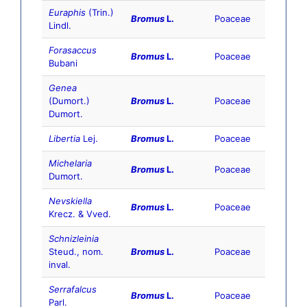
Euraphis
(Trin.)
Bromus
L.
Poaceae
Lindl.
Forasaccus
Bromus
L.
Poaceae
Bubani
Genea
(Dumort.)
Bromus
L.
Poaceae
Dumort.
Libertia
Lej.
Bromus
L.
Poaceae
Michelaria
Bromus
L.
Poaceae
Dumort.
Nevskiella
Bromus
L.
Poaceae
Krecz. & Vved.
Schnizleinia
Steud., nom.
Bromus
L.
Poaceae
inval.
Serrafalcus
Bromus
L.
Poaceae
Parl.