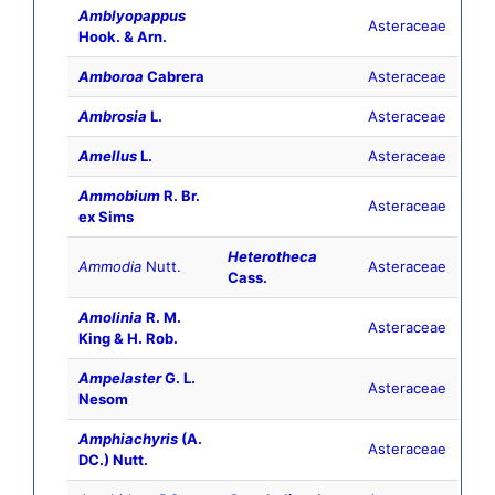
Amblyopappus
Asteraceae
Hook. & Arn.
Amboroa
Cabrera
Asteraceae
Ambrosia
L.
Asteraceae
Amellus
L.
Asteraceae
Ammobium
R. Br.
Asteraceae
ex Sims
Heterotheca
Ammodia
Nutt.
Asteraceae
Cass.
Amolinia
R. M.
Asteraceae
King & H. Rob.
Ampelaster
G. L.
Asteraceae
Nesom
Amphiachyris
(A.
Asteraceae
DC.) Nutt.