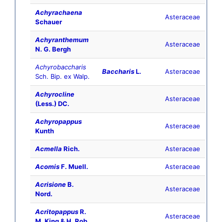
Achyrachaena
Asteraceae
Schauer
Achyranthemum
Asteraceae
N. G. Bergh
Achyrobaccharis
Baccharis
L.
Asteraceae
Sch. Bip. ex Walp.
Achyrocline
Asteraceae
(Less.) DC.
Achyropappus
Asteraceae
Kunth
Acmella
Rich.
Asteraceae
Acomis
F. Muell.
Asteraceae
Acrisione
B.
Asteraceae
Nord.
Acritopappus
R.
Asteraceae
M. King & H. Rob.