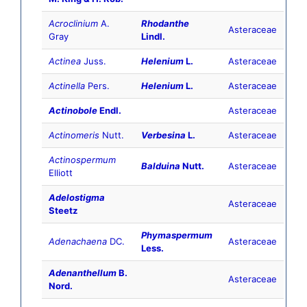
Acroclinium
A.
Rhodanthe
Asteraceae
Gray
Lindl.
Actinea
Juss.
Helenium
L.
Asteraceae
Actinella
Pers.
Helenium
L.
Asteraceae
Actinobole
Endl.
Asteraceae
Actinomeris
Nutt.
Verbesina
L.
Asteraceae
Actinospermum
Balduina
Nutt.
Asteraceae
Elliott
Adelostigma
Asteraceae
Steetz
Phymaspermum
Adenachaena
DC.
Asteraceae
Less.
Adenanthellum
B.
Asteraceae
Nord.