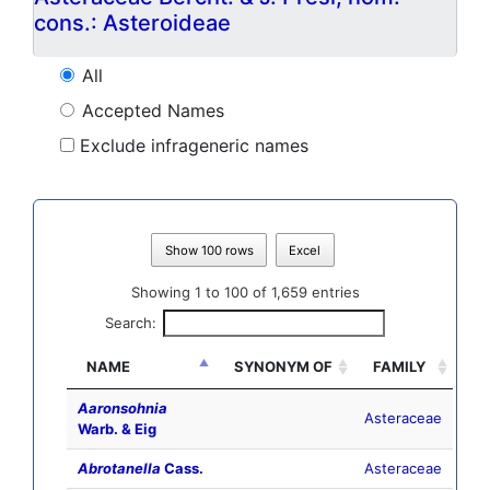
cons.: Asteroideae
All
Accepted Names
Exclude infrageneric names
Show 100 rows
Excel
Showing 1 to 100 of 1,659 entries
Search:
NAME
SYNONYM OF
FAMILY
Aaronsohnia
Asteraceae
Warb. & Eig
Abrotanella
Cass.
Asteraceae