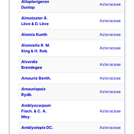
Allopterigeron
Asteraceae
Dunlop
Almutaster
Á.
Asteraceae
Löve & D. Löve
Alomia
Kunth
Asteraceae
Alomiella
R. M.
Asteraceae
King & H. Rob.
Alvordia
Asteraceae
Brandegee
Amauria
Benth.
Asteraceae
Amauriopsis
Asteraceae
Rydb.
Amblyocarpum
Fisch. & C. A.
Asteraceae
Mey.
Amblyolepis
DC.
Asteraceae