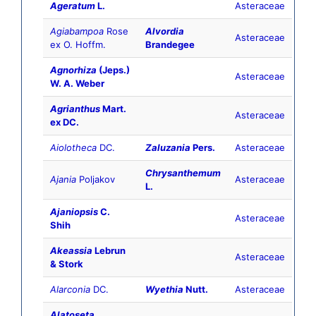
Ageratum
L.
Asteraceae
Agiabampoa
Rose
Alvordia
Asteraceae
ex O. Hoffm.
Brandegee
Agnorhiza
(Jeps.)
Asteraceae
W. A. Weber
Agrianthus
Mart.
Asteraceae
ex DC.
Aiolotheca
DC.
Zaluzania
Pers.
Asteraceae
Chrysanthemum
Ajania
Poljakov
Asteraceae
L.
Ajaniopsis
C.
Asteraceae
Shih
Akeassia
Lebrun
Asteraceae
& Stork
Alarconia
DC.
Wyethia
Nutt.
Asteraceae
Alatoseta