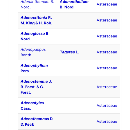
Adenanthemum
B.
Adenanthellum
Asteraceae
Nord.
B. Nord.
Adenocritonia
R.
Asteraceae
M. King & H. Rob.
Adenoglossa
B.
Asteraceae
Nord.
Adenopappus
Tagetes
L.
Asteraceae
Benth.
Adenophyllum
Asteraceae
Pers.
Adenostemma
J.
R. Forst. & G.
Asteraceae
Forst.
Adenostyles
Asteraceae
Cass.
Adenothamnus
D.
Asteraceae
D. Keck