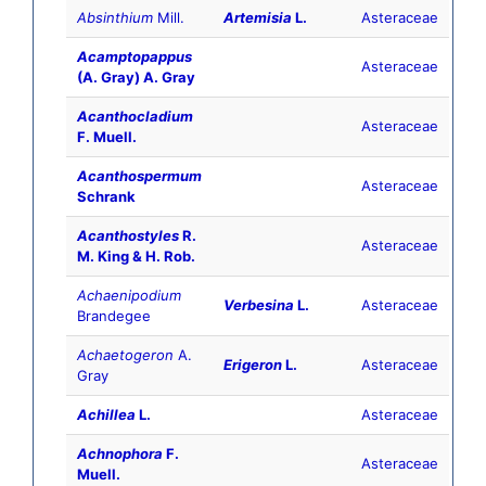
Absinthium
Mill.
Artemisia
L.
Asteraceae
Acamptopappus
Asteraceae
(A. Gray) A. Gray
Acanthocladium
Asteraceae
F. Muell.
Acanthospermum
Asteraceae
Schrank
Acanthostyles
R.
Asteraceae
M. King & H. Rob.
Achaenipodium
Verbesina
L.
Asteraceae
Brandegee
Achaetogeron
A.
Erigeron
L.
Asteraceae
Gray
Achillea
L.
Asteraceae
Achnophora
F.
Asteraceae
Muell.