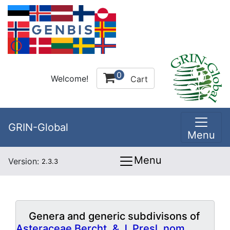
0
Welcome!
Cart
GRIN-Global
Menu
Menu
Version:
2.3.3
Genera and generic subdivisons of
Asteraceae Bercht. & J. Presl, nom.