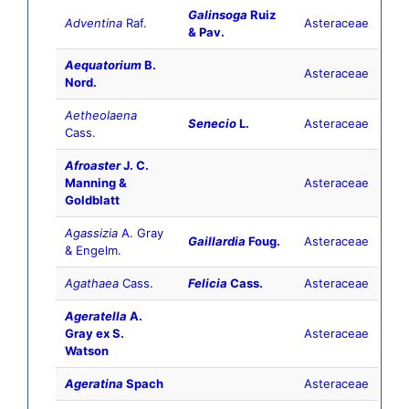
Galinsoga
Ruiz
Adventina
Raf.
Asteraceae
& Pav.
Aequatorium
B.
Asteraceae
Nord.
Aetheolaena
Senecio
L.
Asteraceae
Cass.
Afroaster
J. C.
Manning &
Asteraceae
Goldblatt
Agassizia
A. Gray
Gaillardia
Foug.
Asteraceae
& Engelm.
Agathaea
Cass.
Felicia
Cass.
Asteraceae
Ageratella
A.
Gray ex S.
Asteraceae
Watson
Ageratina
Spach
Asteraceae