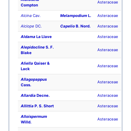
Asteraceae
Compton
Alcina
Cav.
Melampodium
L.
Asteraceae
Alciope
DC.
Capelio
B. Nord.
Asteraceae
Aldama
La Llave
Asteraceae
Alepidocline
S. F.
Asteraceae
Blake
Aliella
Qaiser &
Asteraceae
Lack
Allagopappus
Asteraceae
Cass.
Allardia
Decne.
Asteraceae
Allittia
P. S. Short
Asteraceae
Alloispermum
Asteraceae
Willd.