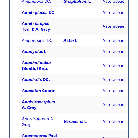
Amphidoxa
DC.
Gnaphalium
L.
Asteraceae
Amphiglossa
DC.
Asteraceae
Amphipappus
Asteraceae
Torr. & A. Gray
Amphirhapis
DC.
Aster
L.
Asteraceae
Anacyclus
L.
Asteraceae
Anaphalioides
Asteraceae
(Benth.) Kirp.
Anaphalis
DC.
Asteraceae
Anaxeton
Gaertn.
Asteraceae
Ancistrocarphus
Asteraceae
A. Gray
Ancistrophora
A.
Verbesina
L.
Asteraceae
Gray
Anemocarpa
Paul