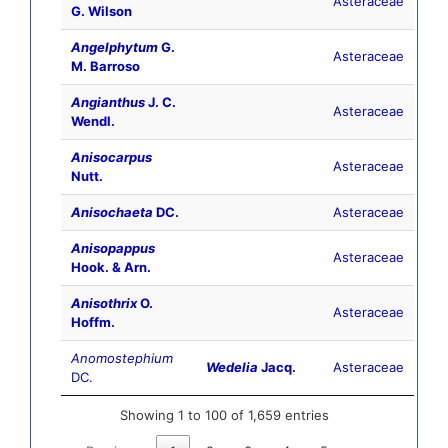
Asteraceae
G. Wilson
Angelphytum
G.
Asteraceae
M. Barroso
Angianthus
J. C.
Asteraceae
Wendl.
Anisocarpus
Asteraceae
Nutt.
Anisochaeta
DC.
Asteraceae
Anisopappus
Asteraceae
Hook. & Arn.
Anisothrix
O.
Asteraceae
Hoffm.
Anomostephium
Wedelia
Jacq.
Asteraceae
DC.
Showing 1 to 100 of 1,659 entries