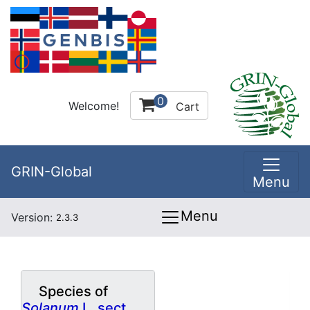
0
Welcome!
Cart
GRIN-Global
Menu
Menu
Version:
2.3.3
Species of
Solanum
L. sect.