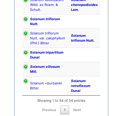
Willd. ex Roem. &
chenopodioides
Schult.
Lam.
Solanum triflorum
Nutt.
Solanum triflorum
Solanum
Nutt. var.
calophyllum
triflorum
Nutt.
(Phil.) Bitter
Solanum tripartitum
Dunal
Solanum villosum
Mill.
Solanum
Solanum
×
burbankii
retroflexum
Bitter
Dunal
Showing 1 to 54 of 54 entries
Previous
1
Next