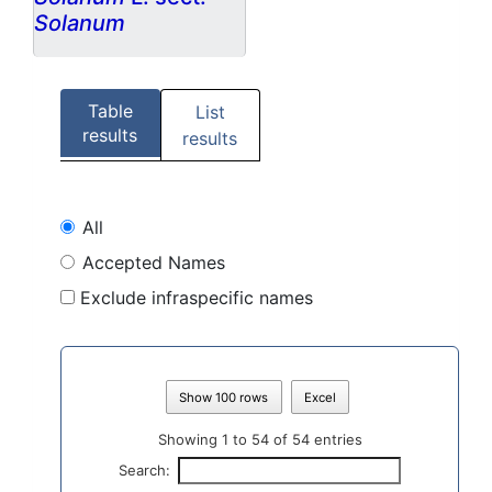
Solanum
Table
List
results
results
All
Accepted Names
Exclude infraspecific names
Show 100 rows
Excel
Showing 1 to 54 of 54 entries
Search: