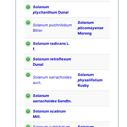
Solanum
ptychanthum
Dunal
Solanum
Solanum pulchrilobum
pilcomayense
Bitter
Morong
Solanum radicans
L.
f.
Solanum retroflexum
Dunal
Solanum
Solanum sarrachoides
physalifolium
auct.
Rusby
Solanum
sarrachoides
Sendtn.
Solanum scabrum
Mill.
Solanum sublobatum
Solanum