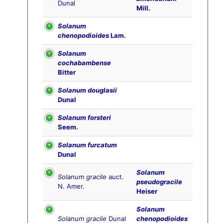
Dunal
Mill.
Solanum
chenopodioides
Lam.
Solanum
cochabambense
Bitter
Solanum douglasii
Dunal
Solanum forsteri
Seem.
Solanum furcatum
Dunal
Solanum
Solanum gracile
auct.
pseudogracile
N. Amer.
Heiser
Solanum
Solanum gracile
Dunal
chenopodioides