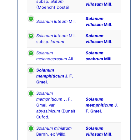
subsp.
alatum
villosum
Mill.
(Moench) Dostál
Solanum
Solanum luteum
Mill.
villosum
Mill.
Solanum luteum
Mill.
Solanum
subsp.
luteum
villosum
Mill.
Solanum
Solanum
melanocerasum
All.
scabrum
Mill.
Solanum
memphiticum
J. F.
Gmel.
Solanum
memphiticum
J. F.
Solanum
Gmel. var.
memphiticum
J.
abyssinicum
(Dunal)
F. Gmel.
Cufod.
Solanum miniatum
Solanum
Bernh. ex Willd.
villosum
Mill.