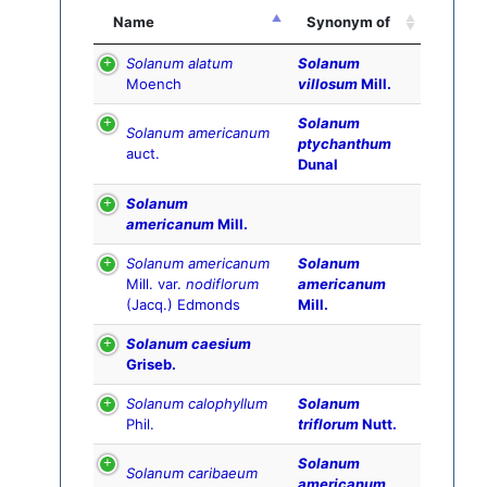
Name
Synonym of
Solanum alatum
Solanum
Moench
villosum
Mill.
Solanum
Solanum americanum
ptychanthum
auct.
Dunal
Solanum
americanum
Mill.
Solanum americanum
Solanum
Mill. var.
nodiflorum
americanum
(Jacq.) Edmonds
Mill.
Solanum caesium
Griseb.
Solanum calophyllum
Solanum
Phil.
triflorum
Nutt.
Solanum
Solanum caribaeum
americanum