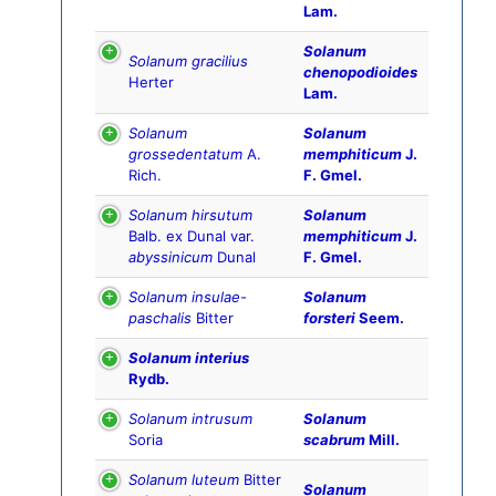
Lam.
Solanum
Solanum gracilius
chenopodioides
Herter
Lam.
Solanum
Solanum
grossedentatum
A.
memphiticum
J.
Rich.
F. Gmel.
Solanum hirsutum
Solanum
Balb. ex Dunal var.
memphiticum
J.
abyssinicum
Dunal
F. Gmel.
Solanum insulae-
Solanum
paschalis
Bitter
forsteri
Seem.
Solanum interius
Rydb.
Solanum intrusum
Solanum
Soria
scabrum
Mill.
Solanum luteum
Bitter
Solanum