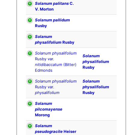
Solanum palitans
C.
V. Morton
Solanum pallidum
Rusby
Solanum
physalifolium
Rusby
Solanum physalifolium
Solanum
Rusby var.
physalifolium
nitidibaccatum
(Bitter)
Rusby
Edmonds
Solanum physalifolium
Solanum
Rusby var.
physalifolium
physalifolium
Rusby
Solanum
pilcomayense
Morong
Solanum
pseudogracile
Heiser