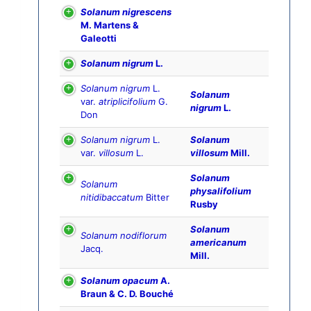
Solanum nigrescens
M. Martens &
Galeotti
Solanum nigrum
L.
Solanum nigrum
L.
Solanum
var.
atriplicifolium
G.
nigrum
L.
Don
Solanum nigrum
L.
Solanum
var.
villosum
L.
villosum
Mill.
Solanum
Solanum
physalifolium
nitidibaccatum
Bitter
Rusby
Solanum
Solanum nodiflorum
americanum
Jacq.
Mill.
Solanum opacum
A.
Braun & C. D. Bouché