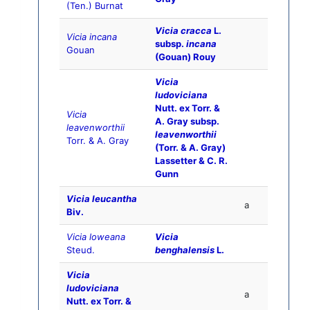
(Ten.) Burnat
Vicia cracca
L.
Vicia incana
subsp.
incana
Gouan
(Gouan) Rouy
Vicia
ludoviciana
Nutt. ex Torr. &
Vicia
A. Gray subsp.
leavenworthii
leavenworthii
Torr. & A. Gray
(Torr. & A. Gray)
Lassetter & C. R.
Gunn
Vicia leucantha
a
Biv.
Vicia loweana
Vicia
Steud.
benghalensis
L.
Vicia
ludoviciana
a
Nutt. ex Torr. &