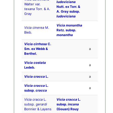
ludoviciana
Walter var.
Nutt. ex Torr. &
texana
Torr. & A.
A. Gray subsp.
Gray
ludoviciana
Vicia monantha
Vicia cinerea
M.
Retz. subsp.
Bieb.
monantha
Vicia cirrhosa
C.
Sm. ex Webb &
a
Berthel.
Vicia costata
a
Ledeb.
Vicia cracca
L.
a
Vicia cracca
L.
a
subsp.
cracca
Vicia cracca
L.
Vicia cracca
L.
subsp.
gerardi
subsp.
incana
Bonnier & Layens
(Gouan) Rouy