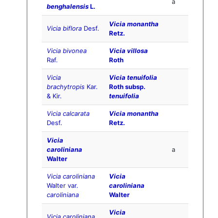
a
benghalensis
L.
Vicia monantha
Vicia biflora
Desf.
Retz.
Vicia bivonea
Vicia villosa
Raf.
Roth
Vicia
Vicia tenuifolia
brachytropis
Kar.
Roth subsp.
& Kir.
tenuifolia
Vicia calcarata
Vicia monantha
Desf.
Retz.
Vicia
caroliniana
a
Walter
Vicia caroliniana
Vicia
Walter var.
caroliniana
caroliniana
Walter
Vicia
Vicia caroliniana