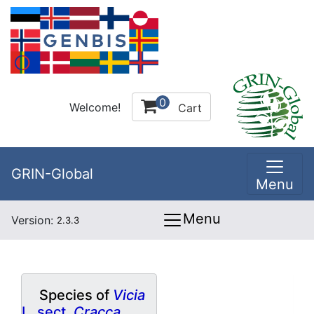
0
Welcome!
Cart
GRIN-Global
Menu
Menu
Version:
2.3.3
Species of
Vicia
L. sect.
Cracca