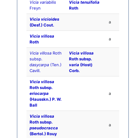
Vicia variabilis
Vicia tenuifolia
Freyn
Roth
Vicia vicioides
a
(Desf.) Cout.
Vicia villosa
a
Roth
Vicia villosa
Roth
Vicia villosa
subsp.
Roth subsp.
dasycarpa
(Ten.)
varia
(Host)
Cavill.
Corb.
Vicia villosa
Roth subsp.
eriocarpa
a
(Hausskn.) P. W.
Ball
Vicia villosa
Roth subsp.
a
pseudocracca
(Bertol.) Rouy