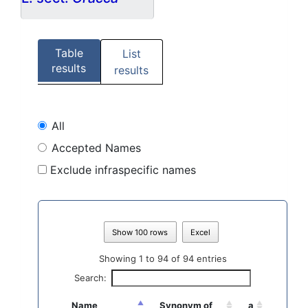
Table
List
results
results
All
Accepted Names
Exclude infraspecific names
Show 100 rows
Excel
Showing 1 to 94 of 94 entries
Search:
Name
Synonym of
a