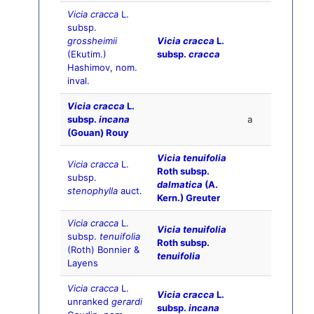
Vicia cracca
L.
subsp.
grossheimii
Vicia cracca
L.
(Ekutim.)
subsp.
cracca
Hashimov, nom.
inval.
Vicia cracca
L.
subsp.
incana
a
(Gouan) Rouy
Vicia tenuifolia
Vicia cracca
L.
Roth subsp.
subsp.
dalmatica
(A.
stenophylla
auct.
Kern.) Greuter
Vicia cracca
L.
Vicia tenuifolia
subsp.
tenuifolia
Roth subsp.
(Roth) Bonnier &
tenuifolia
Layens
Vicia cracca
L.
Vicia cracca
L.
unranked
gerardi
subsp.
incana