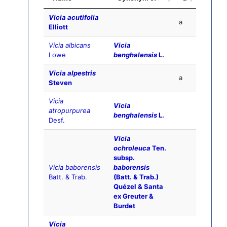
Vicia acutifolia
a
Elliott
Vicia albicans
Vicia
Lowe
benghalensis
L.
Vicia alpestris
a
Steven
Vicia
Vicia
atropurpurea
benghalensis
L.
Desf.
Vicia
ochroleuca
Ten.
subsp.
Vicia baborensis
baborensis
Batt. & Trab.
(Batt. & Trab.)
Quézel & Santa
ex Greuter &
Burdet
Vicia