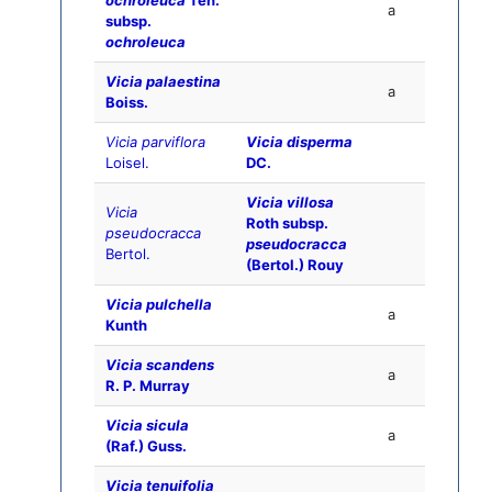
ochroleuca
Ten.
a
subsp.
ochroleuca
Vicia palaestina
a
Boiss.
Vicia parviflora
Vicia disperma
Loisel.
DC.
Vicia villosa
Vicia
Roth subsp.
pseudocracca
pseudocracca
Bertol.
(Bertol.) Rouy
Vicia pulchella
a
Kunth
Vicia scandens
a
R. P. Murray
Vicia sicula
a
(Raf.) Guss.
Vicia tenuifolia