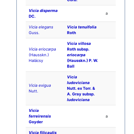
Vicia disperma
a
DC.
Vicia elegans
Vicia tenuifolia
Guss.
Roth
Vicia villosa
Vicia eriocarpa
Roth subsp.
(Hausskn.)
eriocarpa
Halácsy
(Hausskn.) P. W.
Ball
Vicia
ludoviciana
Vicia exigua
Nutt. ex Torr. &
Nutt.
A. Gray subsp.
ludoviciana
Vicia
ferreirensis
a
Goyder
Vicia filicaulis