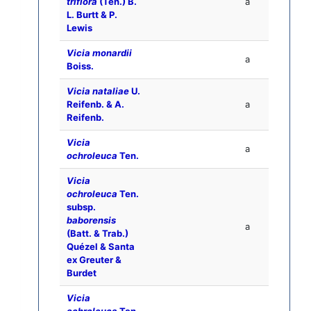
triflora
(Ten.) B.
a
L. Burtt & P.
Lewis
Vicia monardii
a
Boiss.
Vicia nataliae
U.
Reifenb. & A.
a
Reifenb.
Vicia
a
ochroleuca
Ten.
Vicia
ochroleuca
Ten.
subsp.
baborensis
a
(Batt. & Trab.)
Quézel & Santa
ex Greuter &
Burdet
Vicia