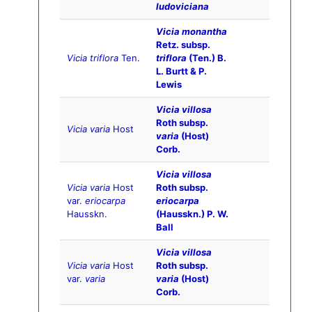
ludoviciana
Vicia monantha
Retz. subsp.
Vicia triflora
Ten.
triflora
(Ten.) B.
L. Burtt & P.
Lewis
Vicia villosa
Roth subsp.
Vicia varia
Host
varia
(Host)
Corb.
Vicia villosa
Vicia varia
Host
Roth subsp.
var.
eriocarpa
eriocarpa
Hausskn.
(Hausskn.) P. W.
Ball
Vicia villosa
Vicia varia
Host
Roth subsp.
var.
varia
varia
(Host)
Corb.