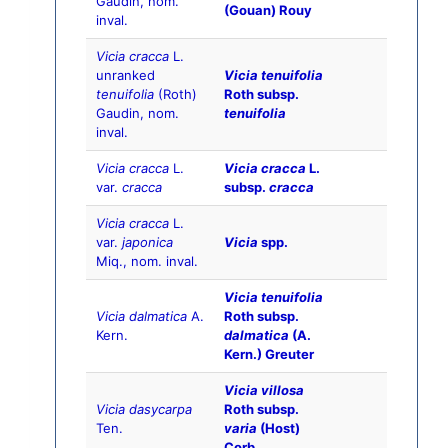
Gaudin, nom.
(Gouan) Rouy
inval.
Vicia cracca
L.
unranked
Vicia tenuifolia
tenuifolia
(Roth)
Roth subsp.
Gaudin, nom.
tenuifolia
inval.
Vicia cracca
L.
Vicia cracca
L.
var.
cracca
subsp.
cracca
Vicia cracca
L.
var.
japonica
Vicia
spp.
Miq., nom. inval.
Vicia tenuifolia
Vicia dalmatica
A.
Roth subsp.
Kern.
dalmatica
(A.
Kern.) Greuter
Vicia villosa
Vicia dasycarpa
Roth subsp.
Ten.
varia
(Host)
Corb.