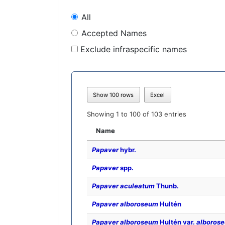
All
Accepted Names
Exclude infraspecific names
Show 100 rows
Excel
Showing 1 to 100 of 103 entries
Name
Papaver
hybr.
Papaver
spp.
Papaver aculeatum
Thunb.
Papaver alboroseum
Hultén
Papaver alboroseum
Hultén var.
alboros