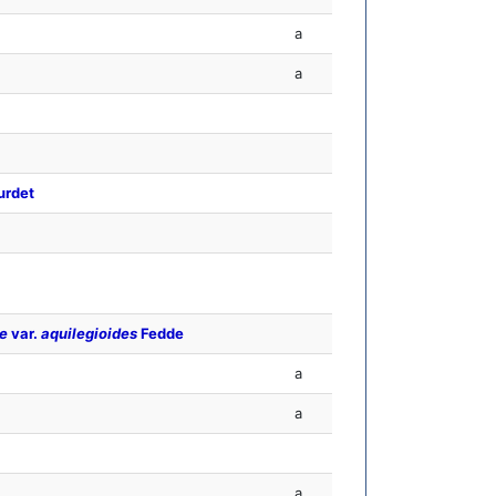
a
a
urdet
e
var.
aquilegioides
Fedde
a
a
a