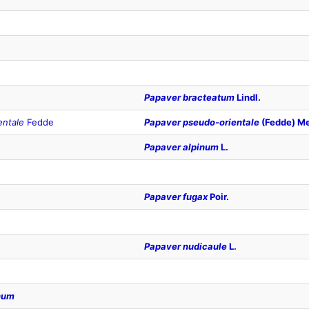
Papaver bracteatum
Lindl.
entale
Fedde
Papaver pseudo-orientale
(Fedde) M
Papaver alpinum
L.
Papaver fugax
Poir.
Papaver nudicaule
L.
num