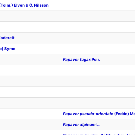
(Tolm.) Elven & Ö. Nilsson
Kadereit
e) Syme
Papaver fugax
Poir.
Papaver pseudo-orientale
(Fedde) M
Papaver alpinum
L.