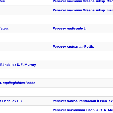
tén
Papaver macounii
Greene subsp.
dis
Papaver macounii
Greene subsp.
mac
Tatew.
Papaver nudicaule
L.
Papaver radicatum
Rottb.
Rändel ex D. F. Murray
r.
aquilegioides
Fedde
m
Fisch. ex DC.
Papaver rubroaurantiacum
(Fisch. ex
Papaver pavoninum
Fisch. & C. A. M