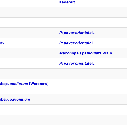
Kadereit
Papaver orientale
L.
tv.
Papaver orientale
L.
Meconopsis paniculata
Prain
Papaver orientale
L.
subsp.
ocellatum
(Woronow)
subsp.
pavoninum