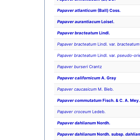
Papaver atlanticum
(Ball) Coss.
Papaver aurantiacum
Loisel.
Papaver bracteatum
Lindl.
Papaver bracteatum
Lindl. var.
bracteatum
Papaver bracteatum
Lindl. var.
pseudo-ori
Papaver burseri
Crantz
Papaver californicum
A. Gray
Papaver caucasicum
M. Bieb.
Papaver commutatum
Fisch. & C. A. Mey.
Papaver croceum
Ledeb.
Papaver dahlianum
Nordh.
Papaver dahlianum
Nordh. subsp.
dahlia