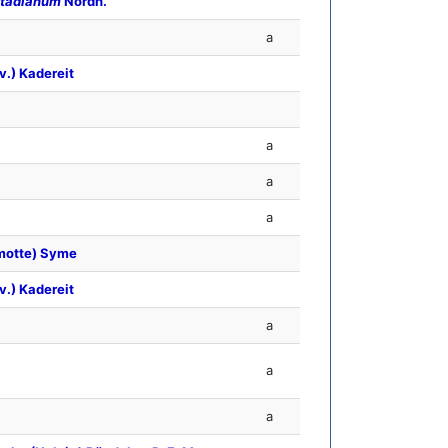
stadianum
Nordh.
a
v.) Kadereit
a
a
a
motte) Syme
v.) Kadereit
a
a
a