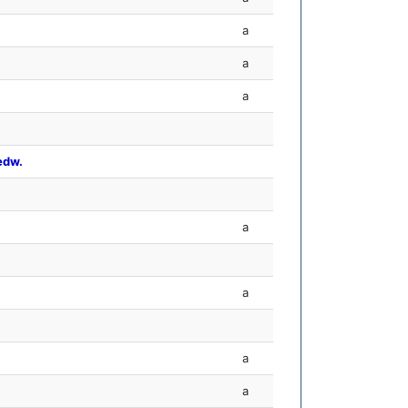
a
a
a
edw.
a
a
a
a