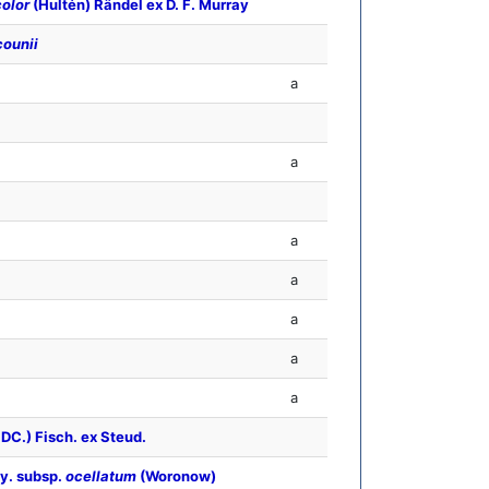
color
(Hultén) Rändel ex D. F. Murray
ounii
a
a
a
a
a
a
a
 DC.) Fisch. ex Steud.
ey. subsp.
ocellatum
(Woronow)