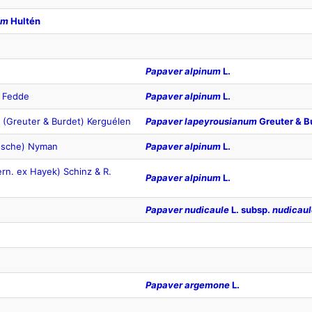
um
Hultén
Papaver alpinum
L.
 Fedde
Papaver alpinum
L.
(Greuter & Burdet) Kerguélen
Papaver lapeyrousianum
Greuter & B
esche) Nyman
Papaver alpinum
L.
ern. ex Hayek) Schinz & R.
Papaver alpinum
L.
Papaver nudicaule
L. subsp.
nudicaul
Papaver argemone
L.