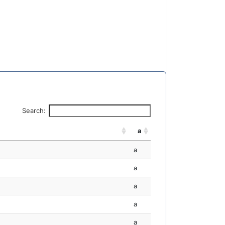
Search:
a
a
a
a
a
a