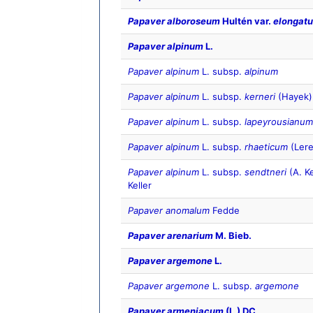
Papaver alboroseum
Hultén var.
elongat
Papaver alpinum
L.
Papaver alpinum
L. subsp.
alpinum
Papaver alpinum
L. subsp.
kerneri
(Hayek)
Papaver alpinum
L. subsp.
lapeyrousianum
Papaver alpinum
L. subsp.
rhaeticum
(Ler
Papaver alpinum
L. subsp.
sendtneri
(A. K
Keller
Papaver anomalum
Fedde
Papaver arenarium
M. Bieb.
Papaver argemone
L.
Papaver argemone
L. subsp.
argemone
Papaver armeniacum
(L.) DC.