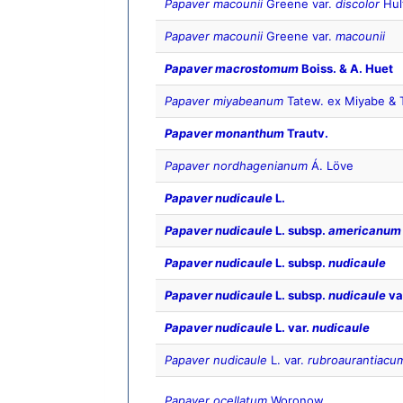
Papaver macounii
Greene var.
discolor
Hul
Papaver macounii
Greene var.
macounii
Papaver macrostomum
Boiss. & A. Huet
Papaver miyabeanum
Tatew. ex Miyabe & 
Papaver monanthum
Trautv.
Papaver nordhagenianum
Á. Löve
Papaver nudicaule
L.
Papaver nudicaule
L. subsp.
americanum
Papaver nudicaule
L. subsp.
nudicaule
Papaver nudicaule
L. subsp.
nudicaule
va
Papaver nudicaule
L. var.
nudicaule
Papaver nudicaule
L. var.
rubroaurantiacu
Papaver ocellatum
Woronow