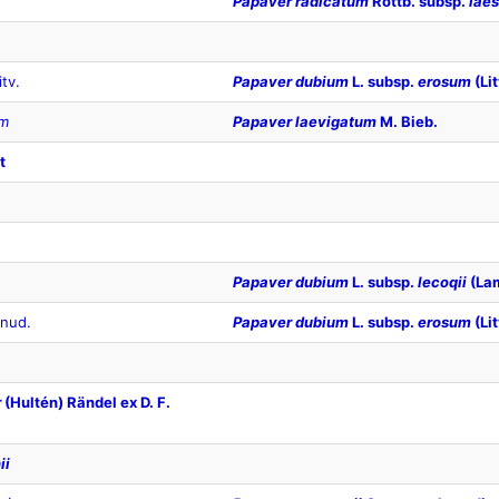
Papaver radicatum
Rottb. subsp.
lae
tv.
Papaver dubium
L. subsp.
erosum
(Lit
um
Papaver laevigatum
M. Bieb.
t
Papaver dubium
L. subsp.
lecoqii
(La
 nud.
Papaver dubium
L. subsp.
erosum
(Lit
r
(Hultén) Rändel ex D. F.
ii